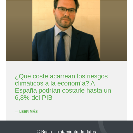
¿Qué coste acarrean los riesgos
climáticos a la economía? A
España podrían costarle hasta un
6,8% del PIB
— LEER MÁS
© Besta - Tratamiento de datos