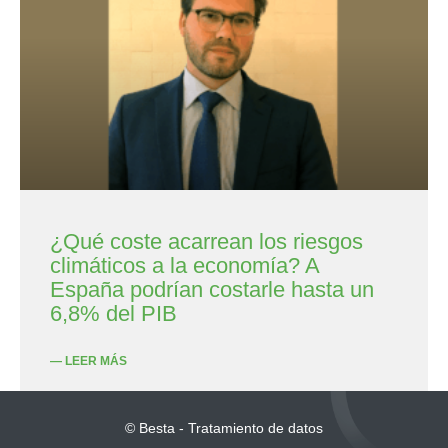
¿Qué coste acarrean los riesgos
climáticos a la economía? A
España podrían costarle hasta un
6,8% del PIB
— LEER MÁS
© Besta - Tratamiento de datos