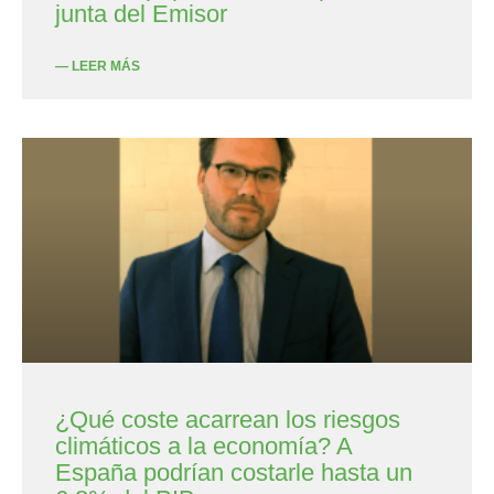
junta del Emisor
— LEER MÁS
¿Qué coste acarrean los riesgos
climáticos a la economía? A
España podrían costarle hasta un