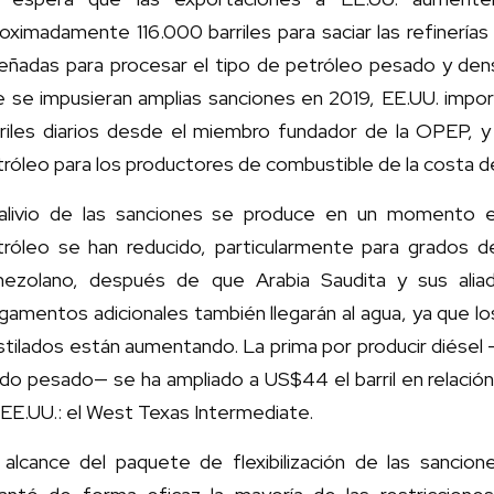
oximadamente 116.000 barriles para saciar las refinería
señadas para procesar el tipo de petróleo pesado y de
e se impusieran amplias sanciones en 2019, EE.UU. impo
rriles diarios desde el miembro fundador de la OPEP, y 
róleo para los productores de combustible de la costa d
 alivio de las sanciones se produce en un momento e
tróleo se han reducido, particularmente para grados d
nezolano, después de que Arabia Saudita y sus aliad
gamentos adicionales también llegarán al agua, ya que l
stilados están aumentando. La prima por producir diése
do pesado— se ha ampliado a US$44 el barril en relación
EE.UU.: el West Texas Intermediate.
l alcance del paquete de flexibilización de las sanci