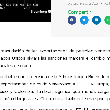
octubre 20, 2023
Act
Compartir
 reanudación de las exportaciones de petróleo venez
ados Unidos aliviara las sanciones marcará el cambio má
diales de crudo.
probable que la decisión de la Administración Biden de re
s exportaciones de crudo venezolano a EE.UU. y Europa,
xico y Colombia. También significa que menos cargam
lizarán el largo viaje a China, que actualmente es el princ
 espera que las exportaciones a EE.UU. aumenten