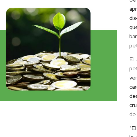
apr
di
qu
ba
pet
El
pe
ve
car
de
cru
de 
“E