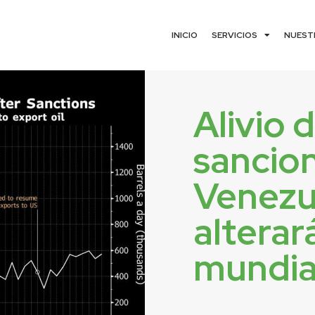
INICIO
SERVICIOS
NUEST
Alivio 
sancio
Venezu
alterará
mundia