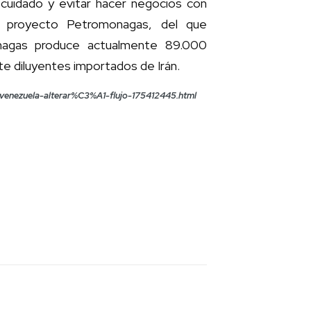
cuidado y evitar hacer negocios con
l proyecto Petromonagas, del que
onagas produce actualmente 89.000
nte diluyentes importados de Irán.
es-venezuela-alterar%C3%A1-flujo-175412445.html