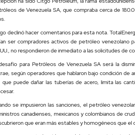
cepción ha sido Citgo Petroleum, la rama estadounidense
tróleos de Venezuela SA, que compraba cerca de 180.00
os.
go declinó hacer comentarios para esta nota. TotalEner
lían ser compradores activos de petróleo venezolano p
UU., no respondieron de inmediato a las solicitudes de c
 desafío para Petróleos de Venezuela SA será la dismin
rae, según operadores que hablaron bajo condición de a
, que puede dañar las tuberías de acero, limita las can
cesar.
ando se impusieron las sanciones, el petróleo venezol
inistros canadienses, mexicanos y colombianos de crudo
scubrieron que eran más estables y homogéneos que el 