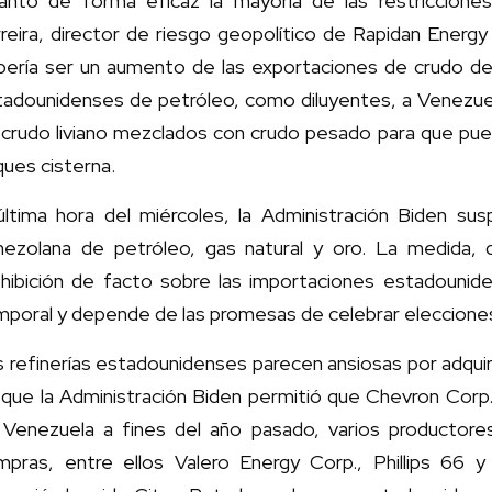
vantó de forma eficaz la mayoría de las restricciones
reira, director de riesgo geopolítico de Rapidan Energ
bería ser un aumento de las exportaciones de crudo de
tadounidenses de petróleo, como diluyentes, a Venezue
crudo liviano mezclados con crudo pesado para que pued
ues cisterna.
última hora del miércoles, la Administración Biden sus
nezolana de petróleo, gas natural y oro. La medida, 
ohibición de facto sobre las importaciones estadounid
poral y depende de las promesas de celebrar elecciones 
s refinerías estadounidenses parecen ansiosas por adqui
que la Administración Biden permitió que Chevron Corp.
 Venezuela a fines del año pasado, varios productores
mpras, entre ellos Valero Energy Corp., Phillips 66