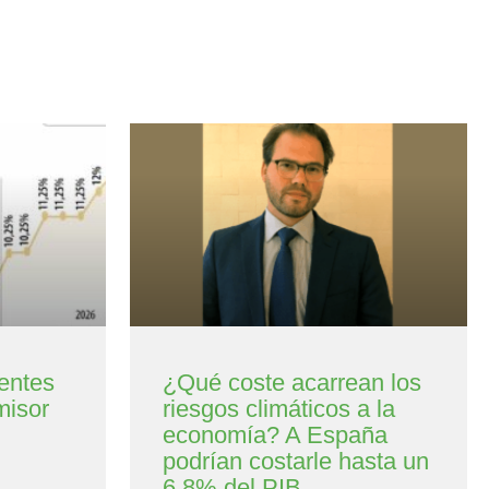
entes
¿Qué coste acarrean los
misor
riesgos climáticos a la
economía? A España
podrían costarle hasta un
6,8% del PIB