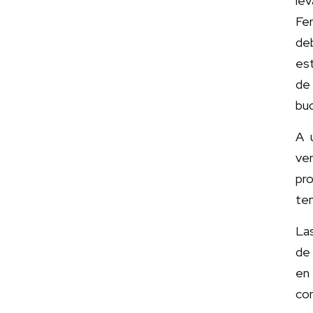
le
Fer
de
es
de 
buq
A 
ve
pr
tem
La
de 
en
co