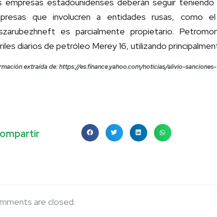
s empresas estadounidenses deberán seguir teniendo 
presas que involucren a entidades rusas, como e
szarubezhneft es parcialmente propietario. Petrom
riles diarios de petróleo Merey 16, utilizando principalme
rmación extraída de: https://es.finance.yahoo.com/noticias/alivio-sancion
ompartir
mments are closed.