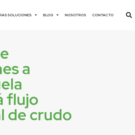
RAS SOLUCIONES
BLOG
NOSOTROS
CONTACTO
de
nes a
ela
 flujo
l de crudo