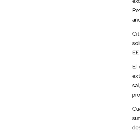
ex
Pe
añ
Cit
so
EE.
El
ext
sal
pro
Cu
sum
de