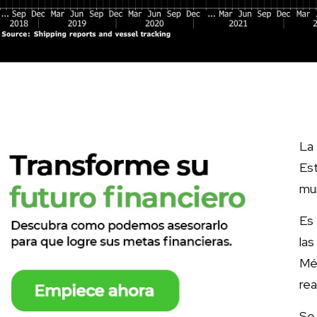
La
Est
mun
Es 
la
Mé
rea
Se