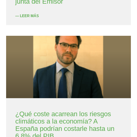
junta del Emisor
— LEER MÁS
¿Qué coste acarrean los riesgos
climáticos a la economía? A
España podrían costarle hasta un
6,8% del PIB