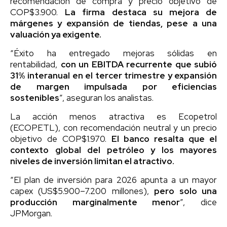
recomendación de compra y precio objetivo de
COP$3.900.
La firma destaca su mejora de
márgenes y expansión de tiendas, pese a una
valuación ya exigente.
“Éxito ha entregado mejoras sólidas en
rentabilidad,
con un EBITDA recurrente que subió
31% interanual en el tercer trimestre y expansión
de margen impulsada por eficiencias
sostenibles
”, aseguran los analistas.
La acción menos atractiva es Ecopetrol
(ECOPETL), con recomendación neutral y un precio
objetivo de COP$1.970.
El banco resalta que el
contexto global del petróleo y los mayores
niveles de inversión limitan el atractivo.
“El plan de inversión para 2026 apunta a un mayor
capex (US$5.900–7.200 millones),
pero solo una
producción marginalmente menor
”, dice
JPMorgan.