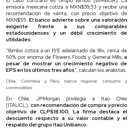
El caso contrario es Grupo Bimbo (BIMBOA). La
emisora mexicana cotiza a MXN$59,53 y recibe una
recomendación de venta, con precio objetivo de
MXN$55.
El banco advierte sobre una valoración
exigente frente a sus comparables
estadounidenses y un débil crecimiento de
utilidades.
“Bimbo cotiza a un P/E adelantado de 18x, cerca de
50% por encima de Flowers Foods y General Mills,
a
pesar de mostrar un crecimiento negativo de
EPS en los últimos tres años
”, calculan los analistas.
Chile, Colombia y Perú: banca regional, consumo y
commodities
En Chile, JPMorgan privilegia a Itaú Chile
(ITAUCL),
con recomendación de compra y precio
objetivo de CLP$18.100. La firma destaca el
descuento respecto a su valor contable y el
respaldo del grupo Itaú Unibanco.