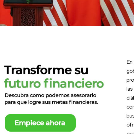
En
go
pro
la
di
co
bu
of
esp