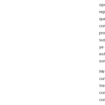
op
rep
qu
co
pr
sus
ya 
est
son
Mi
cum
tr
con
co