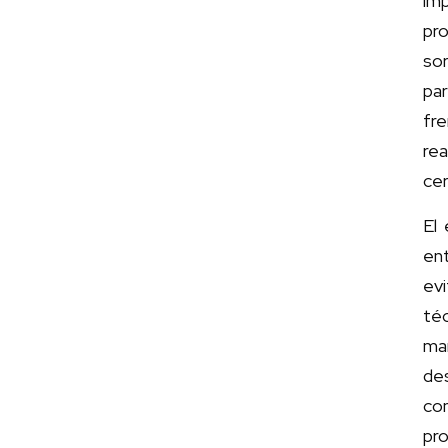
im
pro
sor
par
fre
re
cer
El
en
ev
téc
mar
de
con
pro