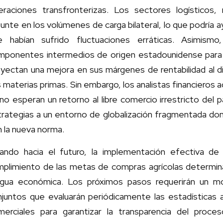
eraciones transfronterizas. Los sectores logísticos, 
unte en los volúmenes de carga bilateral, lo que podría ay
e habían sufrido fluctuaciones erráticas. Asimism
mponentes intermedios de origen estadounidense para el
oyectan una mejora en sus márgenes de rentabilidad al d
 materias primas. Sin embargo, los analistas financieros 
no esperan un retorno al libre comercio irrestricto del
rategias a un entorno de globalización fragmentada don
 la nueva norma.
rando hacia el futuro, la implementación efectiva de 
plimiento de las metas de compras agrícolas determinará
egua económica. Los próximos pasos requerirán un m
juntos que evaluarán periódicamente las estadísticas a
merciales para garantizar la transparencia del proc