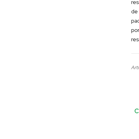
res
de
pac
po
re
Art
C