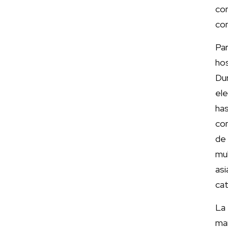
co
con
Pa
ho
Du
el
ha
con
de
mu
as
cat
La
ma