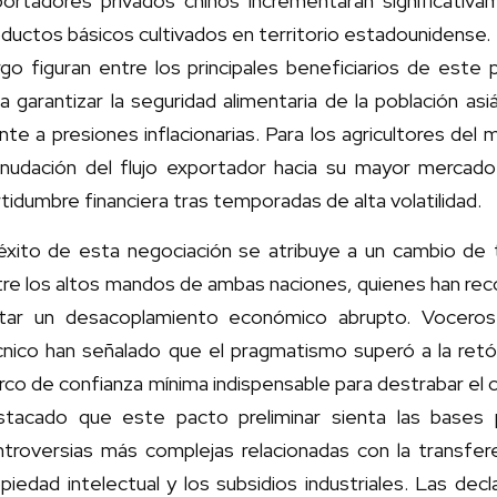
portadores privados chinos incrementarán significat
ductos básicos cultivados en territorio estadounidense. L
go figuran entre los principales beneficiarios de este 
a garantizar la seguridad alimentaria de la población asiá
nte a presiones inflacionarias. Para los agricultores d
anudación del flujo exportador hacia su mayor mercado
tidumbre financiera tras temporadas de alta volatilidad.
 éxito de esta negociación se atribuye a un cambio de
tre los altos mandos de ambas naciones, quienes han rec
itar un desacoplamiento económico abrupto. Voceros
nico han señalado que el pragmatismo superó a la retóri
co de confianza mínima indispensable para destrabar el 
stacado que este pacto preliminar sienta las bases 
troversias más complejas relacionadas con la transfere
piedad intelectual y los subsidios industriales. Las decl