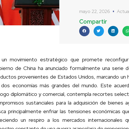
mayo 22, 2026
Actua
Compartir
 un movimiento estratégico que promete reconfigura
bierno de China ha anunciado formalmente una serie de 
ductos provenientes de Estados Unidos, marcando un hit
s dos economías más grandes del mundo. Este acuerd
álogo diplomático y comercial, contempla recortes selec
mpromisos sustanciales para la adquisición de bienes 
sca principalmente enfriar las tensiones económicas que
reciendo un respiro a los mercados internacionales 
ectro constante de una guerra arancelaria de proporcione