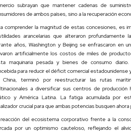
mercio subrayan que mantener cadenas de suministro
sumidores de ambos países, sino a la recuperación econó
ra comprender la magnitud de estas concesiones, es im
stilidades arancelarias que alteraron profundamente la
rante años, Washington y Beijing se enfrascaron en un
evaron artificialmente los costos de miles de produc
sta maquinaria pesada y bienes de consumo diario. E
cebida para reducir el déficit comercial estadounidense y
 China, terminó por reestructurar las rutas maríti
ltinacionales a diversificar sus centros de producción
iático y América Latina. La fatiga acumulada por esta
alizador crucial para que ambas potencias busquen ahora
 reacción del ecosistema corporativo frente a la cons
rcada por un optimismo cauteloso, reflejando el alivio