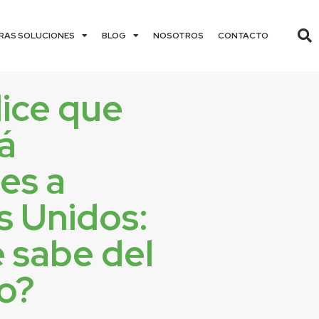
RAS SOLUCIONES
BLOG
NOSOTROS
CONTACTO
ice que
á
es a
s Unidos:
 sabe del
o?