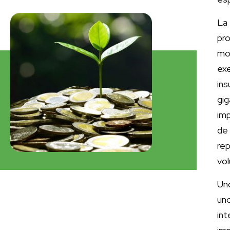
La
pr
mom
ex
in
gig
im
de
rep
vol
Un
un
in