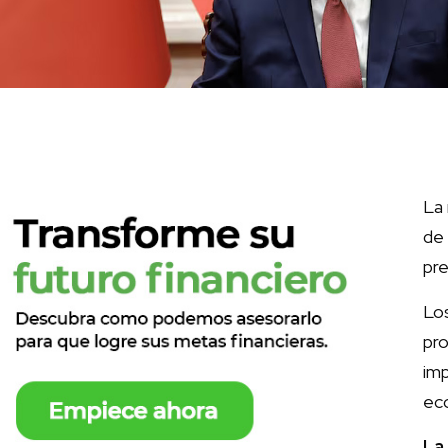
La 
de
pre
Lo
pro
im
ec
La