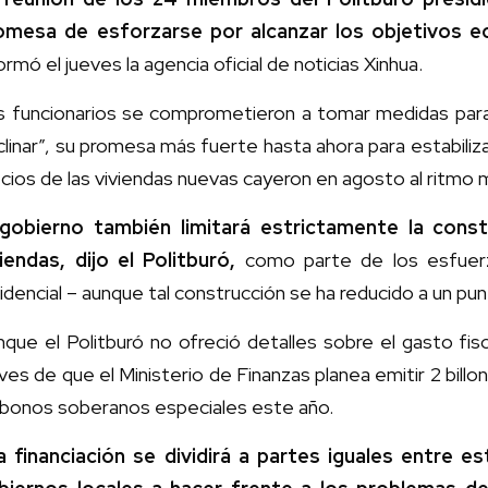
omesa de esforzarse por alcanzar los objetivos e
ormó el jueves la agencia oficial de noticias Xinhua.
s funcionarios se comprometieron a tomar medidas para 
linar”, su promesa más fuerte hasta ahora para estabiliza
cios de las viviendas nuevas cayeron en agosto al ritmo
 gobierno también limitará estrictamente la con
viendas, dijo el Politburó,
como parte de los esfuerzo
idencial – aunque tal construcción se ha reducido a un pu
que el Politburó no ofreció detalles sobre el gasto fis
ves de que el Ministerio de Finanzas planea emitir 2 bi
 bonos soberanos especiales este año.
a financiación se dividirá a partes iguales entre e