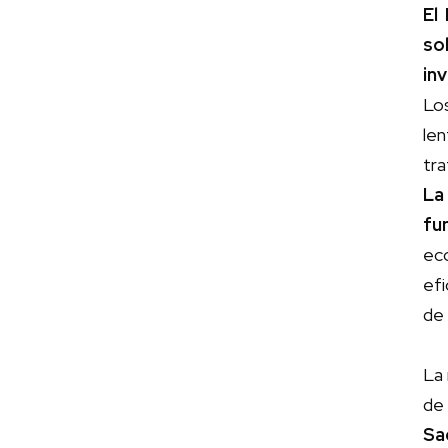
El
so
inv
Lo
len
tra
La
fu
ec
efi
de 
La 
de
Sa