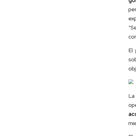
go
pe
ex
“S
com
El
sob
obj
La
ope
ac
mie