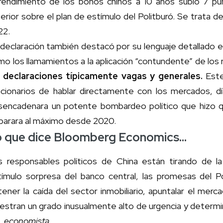
 rendimiento de los bonos chinos a 10 años subió 7 p
erior sobre el plan de estímulo del Politburó. Se trata
22.
declaración también destacó por su lenguaje detallado en
o los llamamientos a la aplicación “contundente” de los
s declaraciones típicamente vagas y generales.
Este
ncionarios de hablar directamente con los mercados, d
sencadenara un potente bombardeo político que hizo que
sparara al máximo desde 2020.
o que dice Bloomberg Economics…
s responsables políticos de China están tirando de la
tímulo sorpresa del banco central, las promesas del Pol
ener la caída del sector inmobiliario, apuntalar el merc
stran un grado inusualmente alto de urgencia y determi
, economista