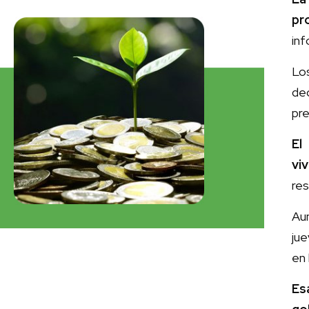
pr
inf
Lo
dec
pre
El
vi
res
Aun
jue
en
Es