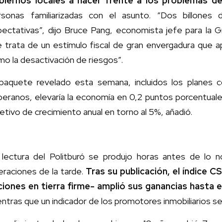
biernos locales a hacer frente a los problemas d
rsonas familiarizadas con el asunto. “Dos billones
pectativas”, dijo Bruce Pang, economista jefe para la G
e trata de un estímulo fiscal de gran envergadura que a
o la desactivación de riesgos”.
 paquete revelado esta semana, incluidos los planes
eranos, elevaría la economía en 0,2 puntos porcentuale
etivo de crecimiento anual en torno al 5%, añadió.
 lectura del Politburó se produjo horas antes de lo 
raciones de la tarde.
Tras su publicación, el índice C
ciones en tierra firme- amplió sus ganancias hasta e
ntras que un indicador de los promotores inmobiliarios s