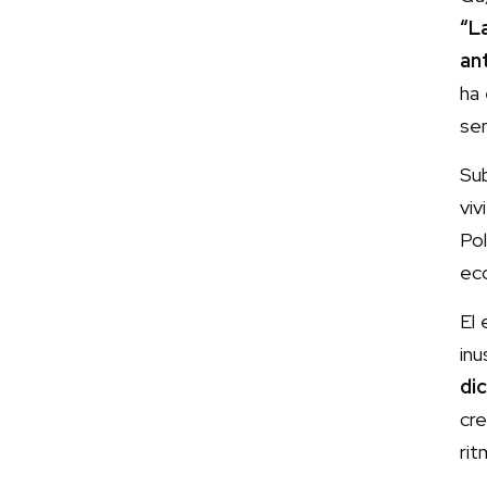
“L
an
ha 
sen
Su
vi
Pol
eco
El
inu
di
cr
rit