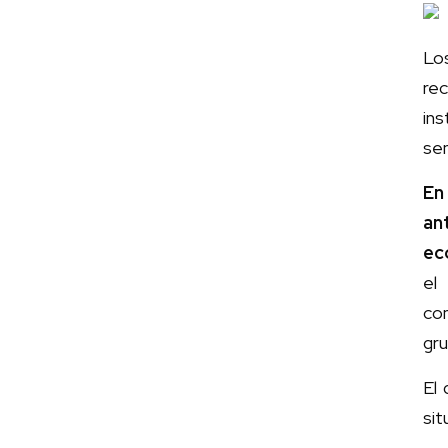
Los
re
ins
sen
En
an
ec
el
com
gru
El 
si