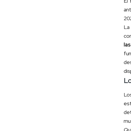
El
ant
20
La 
com
la
fu
de
di
L
Lo
es
det
mue
Qu