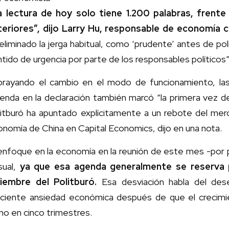
a lectura de hoy solo tiene 1.200 palabras, frent
teriores”, dijo Larry Hu, responsable de economía 
eliminado la jerga habitual, como ‘prudente’ antes de po
tido de urgencia por parte de los responsables políticos”
brayando el cambio en el modo de funcionamiento, las 
vienda en la declaración también marcó “la primera vez 
itburó ha apuntado explícitamente a un rebote del merc
nomía de China en Capital Economics, dijo en una nota.
 enfoque en la economía en la reunión de este mes -por
sual,
ya que esa agenda generalmente se reserva par
ciembre del Politburó.
Esa desviación habla del dese
eciente ansiedad económica después de que el crecimi
mo en cinco trimestres.