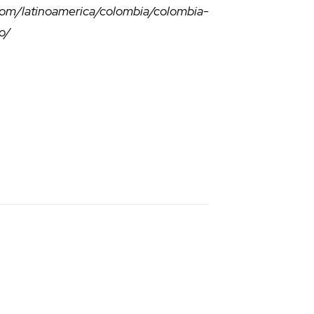
om/latinoamerica/colombia/colombia-
o/