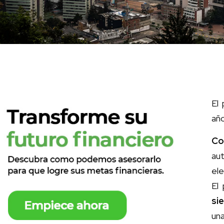
El
año
Co
au
ele
El
si
una