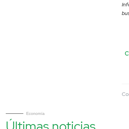
In
bu
C
Co
Economía
Últimas noticias