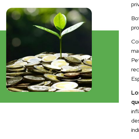
pri
Bo
pro
Co
ma
Pet
re
Esp
Lo
qu
inf
de
índ