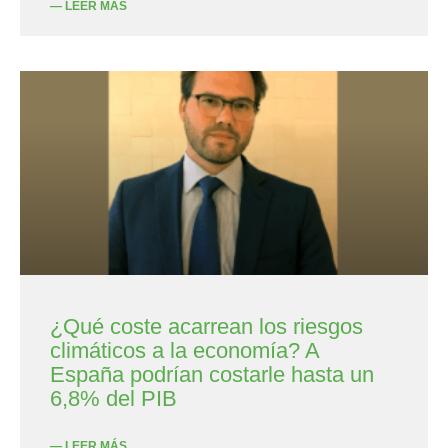
— LEER MÁS
¿Qué coste acarrean los riesgos
climáticos a la economía? A
España podrían costarle hasta un
6,8% del PIB
— LEER MÁS