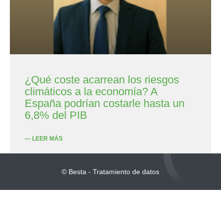
¿Qué coste acarrean los riesgos
climáticos a la economía? A
España podrían costarle hasta un
6,8% del PIB
— LEER MÁS
© Besta - Tratamiento de datos