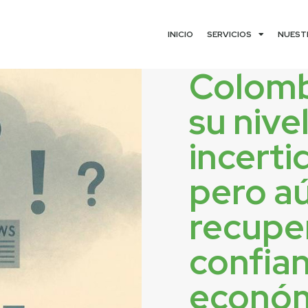
INICIO
SERVICIOS
NUEST
Colomb
su nive
incert
pero a
recuper
confia
econó