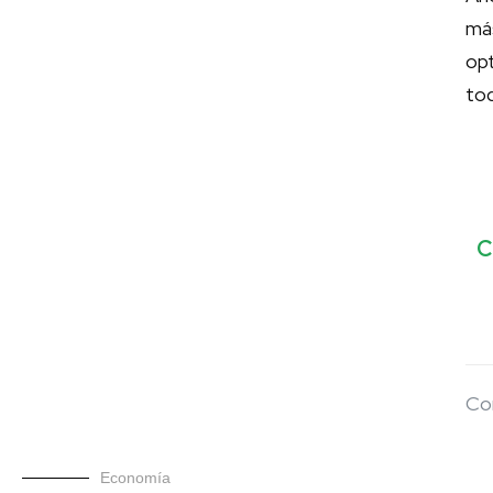
má
op
to
C
Co
Economía