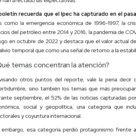
 han afectado las expectativas.
 boletín recuerda que el Ipec ha capturado en el p
ís como la emergencia económica de 1996-1997, la crisis
cios del petróleo entre 2014 y 2016, la pandemia de COV
esgo en octubre de 2022 y destaca que el valor actual 
alivio temporal que como una señal de retorno a la estabil
ué temas concentran la atención?
visando otros puntos del reporte, vale la pena decir 
ertidumbre, sino también los temas que más preocupan a 
ante septiembre, el 52% de las noticias capturadas por 
onómica, social y geopolítica, una categoría que inc
ctorales y coyuntura internacional.
n embargo, esa categoría perdió protagonismo frente a