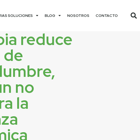
RAS SOLUCIONES
BLOG
NOSOTROS
CONTACTO
ia reduce
l de
idumbre,
ún no
a la
nza
mica