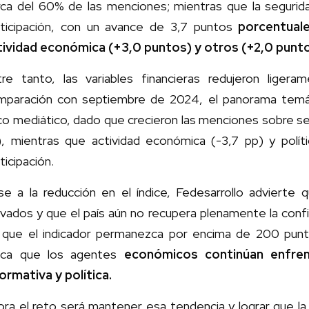
rca del 60% de las menciones; mientras que la segur
rticipación, con un avance de 3,7 puntos
porcentuale
tividad económica (+3,0 puntos) y otros (+2,0 punto
tre tanto, las variables financieras redujeron lige
mparación con septiembre de 2024, el panorama temá
o mediático, dado que crecieron las menciones sobre se
), mientras que actividad económica (-3,7 pp) y polít
ticipación.
se a la reducción en el índice, Fedesarrollo advierte q
vados y que el país aún no recupera plenamente la confi
 que el indicador permanezca por encima de 200 punt
dica que los agentes
económicos continúan enfren
ormativa y política.
ra el reto será mantener esa tendencia y lograr que la