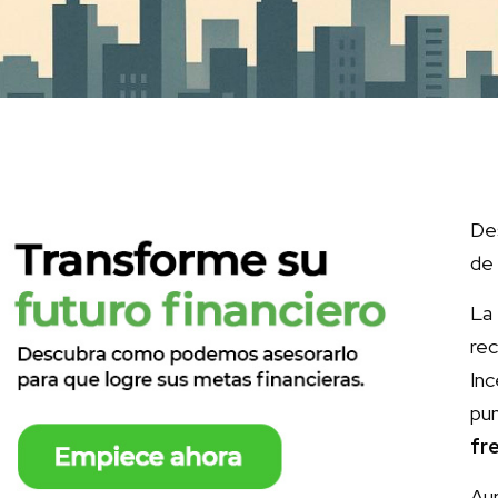
Des
de 
La
re
In
pun
fr
Aun