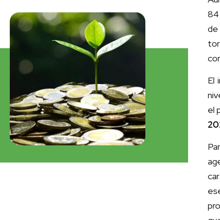
84
de
tor
con
El
ni
el
20
Par
ag
ca
ese
pro