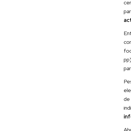
ce
pa
ac
En
co
foc
pp
par
Pe
ele
de
in
inf
Aho