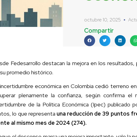
octubre 10, 2025
Act
Compartir
de Fedesarrollo destacan la mejora en los resultados, p
su promedio histórico.
 incertidumbre económica en Colombia cedió terreno en s
cuperar plenamente la confianza, según confirma el 
certidumbre de la Política Económica (Ipec) publicado p
tos, lo que representa
una reducción de 39 puntos fr
ente al mismo mes de 2024 (274).
que el descenso marca una mejora importante, vale la p