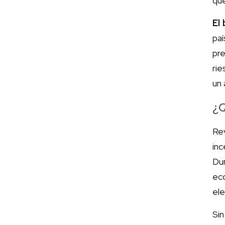
que
El
pa
pre
ri
un 
¿Q
Re
inc
Dur
ec
ele
Si