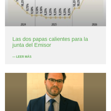
Las dos papas calientes para la
junta del Emisor
— LEER MÁS