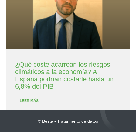
¿Qué coste acarrean los riesgos
climáticos a la economía? A
España podrían costarle hasta un
6,8% del PIB
— LEER MÁS
© Besta - Tratamiento de datos