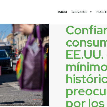
INICIO
SERVICIOS
NUEST
Confia
consum
EE.UU. 
mínimo
históri
preocu
por los