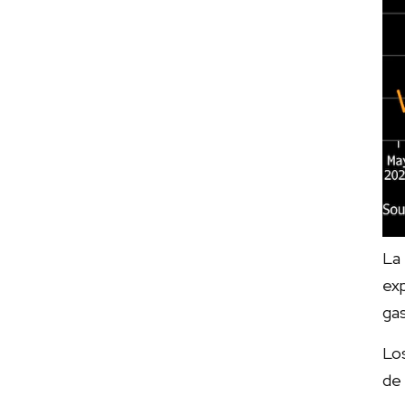
La
exp
gas
Los
de 