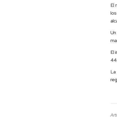
El 
los
al
Un
ma
El 
44,
La
reg
Art