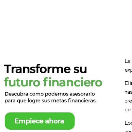
La
exp
El 
has
pre
de
Los
añ