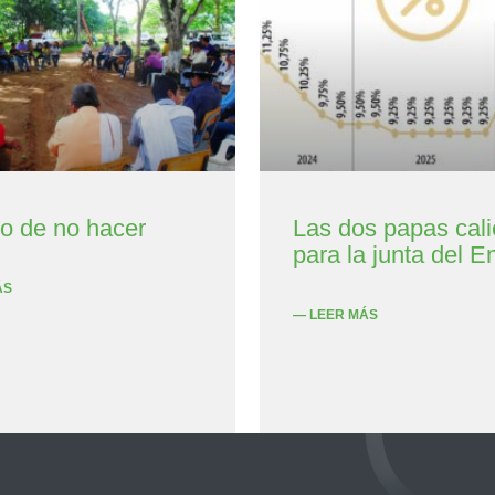
to de no hacer
Las dos papas cali
para la junta del E
ÁS
— LEER MÁS