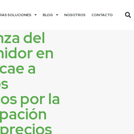
RAS SOLUCIONES
BLOG
NOSOTROS
CONTACTO
nza del
idor en
cae a
s
cos por la
pación
 precios