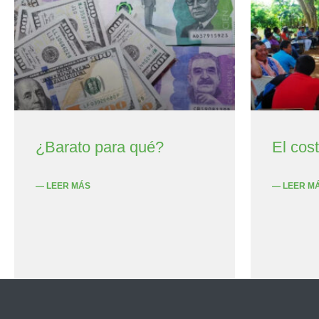
¿Barato para qué?
El cos
— LEER MÁS
— LEER M