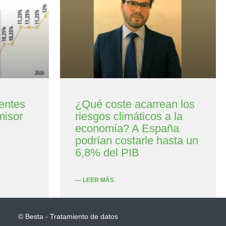
entes
¿Qué coste acarrean los
misor
riesgos climáticos a la
economía? A España
podrían costarle hasta un
6,8% del PIB
— LEER MÁS
© Besta - Tratamiento de datos