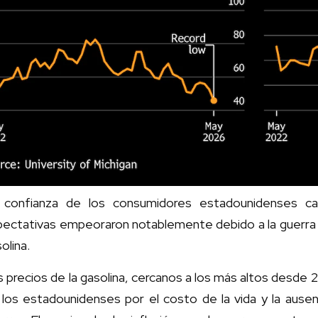
 confianza de los consumidores estadounidenses ca
ectativas empeoraron notablemente debido a la guerra co
olina.
 precios de la gasolina, cercanos a los más altos desde
los estadounidenses por el costo de la vida y la ausen