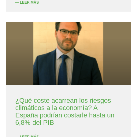
— LEER MÁS
¿Qué coste acarrean los riesgos
climáticos a la economía? A
España podrían costarle hasta un
6,8% del PIB
— LEER MÁS