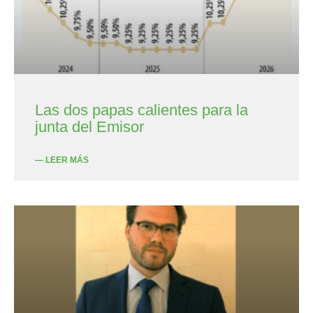
Las dos papas calientes para la
junta del Emisor
— LEER MÁS