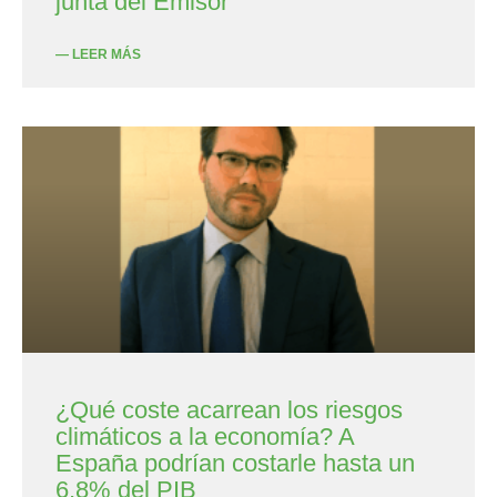
junta del Emisor
— LEER MÁS
¿Qué coste acarrean los riesgos
climáticos a la economía? A
España podrían costarle hasta un
6,8% del PIB