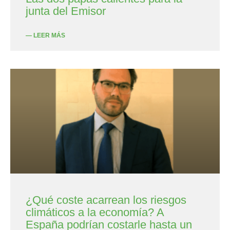
junta del Emisor
— LEER MÁS
¿Qué coste acarrean los riesgos
climáticos a la economía? A
España podrían costarle hasta un