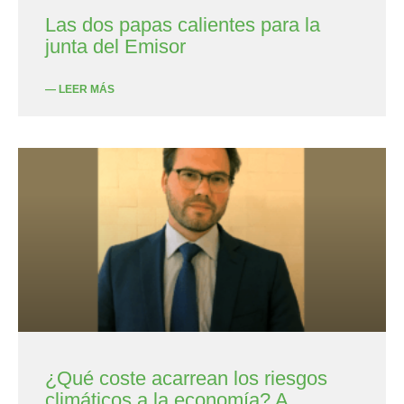
Las dos papas calientes para la
junta del Emisor
— LEER MÁS
¿Qué coste acarrean los riesgos
climáticos a la economía? A