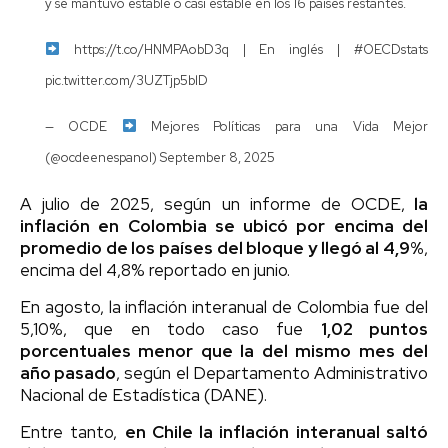
y se mantuvo estable o casi estable en los 16 países restantes.
https://t.co/HNMPAobD3q
| En inglés |
#OECDstats
pic.twitter.com/3UZTjp5blD
— OCDE
Mejores Políticas para una Vida Mejor
(@ocdeenespanol)
September 8, 2025
A julio de 2025, según un informe de OCDE,
la
inflación en Colombia se ubicó por encima del
promedio de los países del bloque y llegó al 4,9%
,
encima del 4,8% reportado en junio.
En agosto, la inflación interanual de Colombia fue del
5,10%, que en todo caso fue
1,02 puntos
porcentuales menor que la del mismo mes del
año pasado
, según el Departamento Administrativo
Nacional de Estadística (DANE).
Entre tanto,
en Chile la inflación interanual saltó