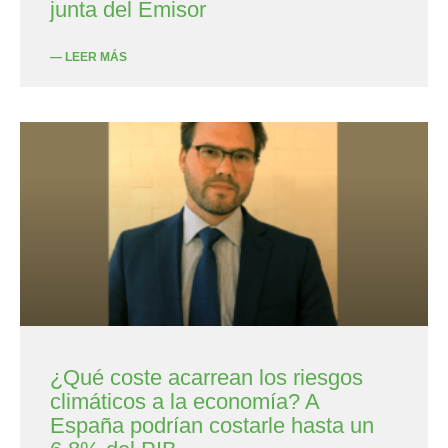
junta del Emisor
— LEER MÁS
¿Qué coste acarrean los riesgos
climáticos a la economía? A
España podrían costarle hasta un