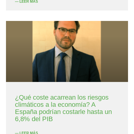
— LEER MÁS
¿Qué coste acarrean los riesgos
climáticos a la economía? A
España podrían costarle hasta un
6,8% del PIB
— LEER MÁS