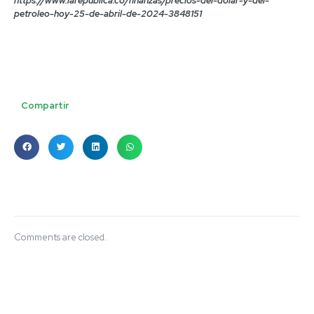
https://www.larepublica.co/finanzas/precios-del-dolar-y-del-
petroleo-hoy-25-de-abril-de-2024-3848151
Compartir
Comments are closed.