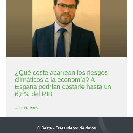
¿Qué coste acarrean los riesgos
climáticos a la economía? A
España podrían costarle hasta un
6,8% del PIB
— LEER MÁS
© Besta - Tratamiento de datos