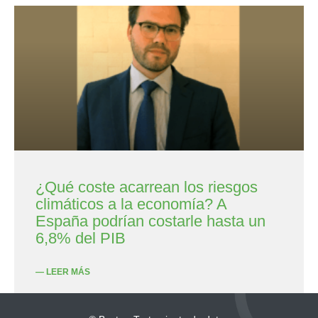
¿Qué coste acarrean los riesgos
climáticos a la economía? A
España podrían costarle hasta un
6,8% del PIB
— LEER MÁS