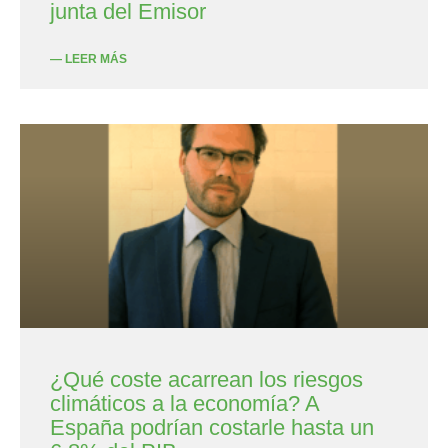
junta del Emisor
— LEER MÁS
¿Qué coste acarrean los riesgos
climáticos a la economía? A
España podrían costarle hasta un