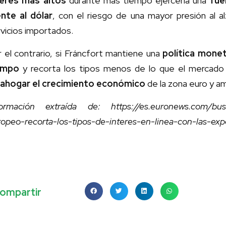
terés más altos
durante más tiempo ejercería una
fue
ente al dólar
, con el riesgo de una mayor presión al a
vicios importados.
 el contrario, si Fráncfort mantiene una
política monet
empo
y recorta los tipos menos de lo que el mercado 
e
ahogar el crecimiento económico
de la zona euro y am
formación extraída de: https://es.euronews.com/bus
ropeo-recorta-los-tipos-de-interes-en-linea-con-las-ex
ompartir