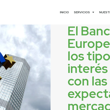
INICIO
SERVICIOS
NUEST
El Banc
Europe
los tip
interés
con las
expecta
merca