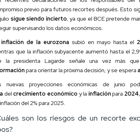
promiso previo para futuros recortes después. Esto sig
julio
sigue siendo incierto
, ya que el BCE pretende mant
eguir supervisando los datos económicos.
a
inflación de la eurozona
subió en mayo hasta el
entras que la inflación subyacente aumentó hasta el 2,
e la presidenta Lagarde señale una vez más q
formación
para orientar la próxima decisión, y se espera
s nuevas proyecciones económicas de junio pod
za
del
crecimiento económico
y la
inflación
para
2024
inflación del 2% para 2025.
uáles son los riesgos de un recorte exc
pos?