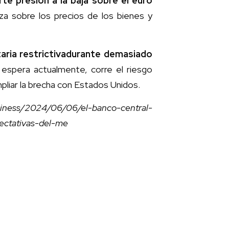
rte presión a la baja sobre el euro
lza sobre los precios de los bienes y
aria restrictiva
durante demasiado
espera actualmente, corre el riesgo
pliar la brecha con Estados Unidos.
iness/2024/06/06/el-banco-central-
pectativas-del-me