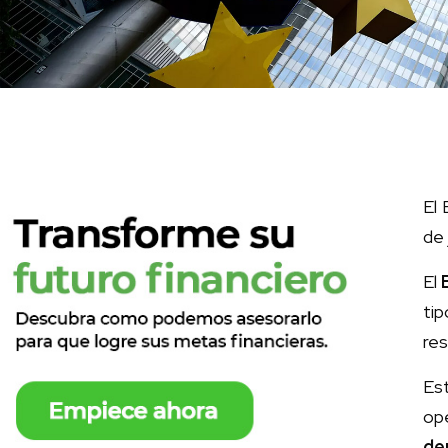
El
de 
El
ti
res
Es
ope
de