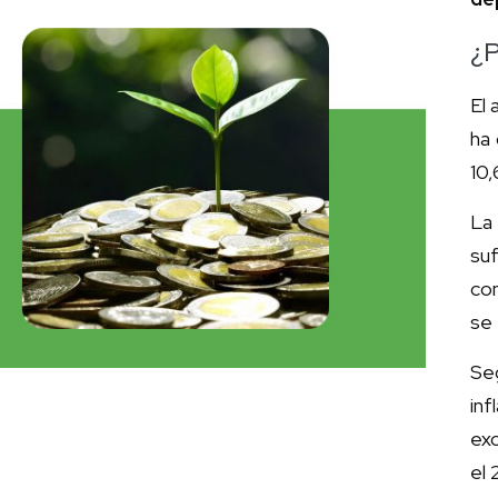
¿P
El 
ha 
10
La
su
co
se 
Se
inf
exc
el 