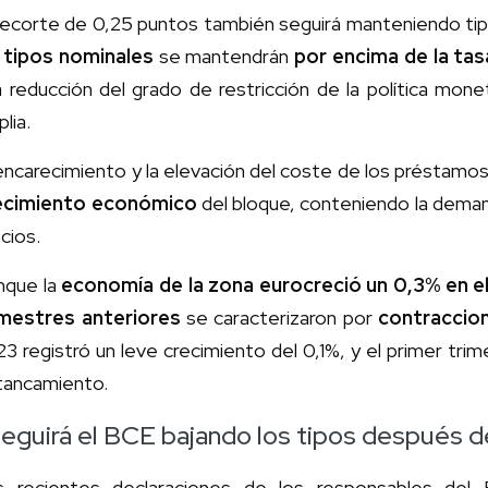
recorte de 0,25 puntos también seguirá manteniendo tipo
s
tipos nominales
se mantendrán
por encima de la tasa
 reducción del grado de restricción de la política mon
lia.
encarecimiento y la elevación del coste de los préstam
ecimiento económico
del bloque, conteniendo la demand
cios.
nque la
economía de la zona euro
creció un 0,3% en e
imestres anteriores
se caracterizaron por
contraccio
3 registró un leve crecimiento del 0,1%, y el primer tri
tancamiento.
eguirá el BCE bajando los tipos después de
s recientes declaraciones de los responsables del