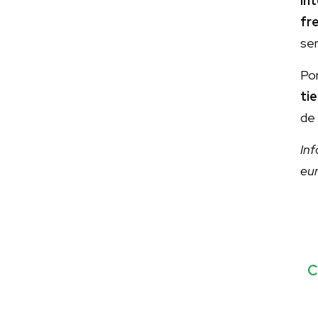
in
fr
ser
Por
ti
d
In
eu
C