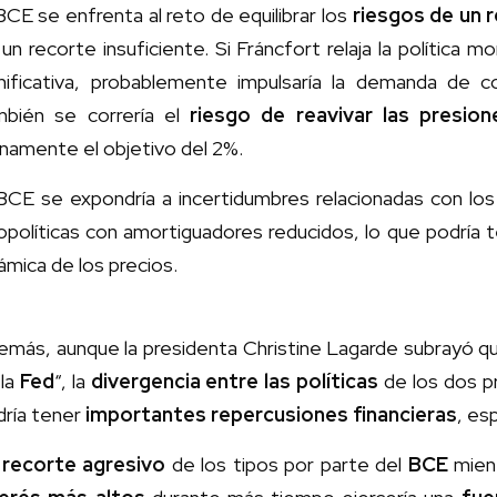
BCE se enfrenta al reto de equilibrar los
riesgos de un 
un recorte insuficiente. Si Fráncfort relaja la política
gnificativa, probablemente impulsaría la demanda de c
mbién se correría el
riesgo de reavivar las presione
namente el objetivo del 2%.
BCE se expondría a incertidumbres relacionadas con los 
políticas con amortiguadores reducidos, lo que podría 
ámica de los precios.
emás, aunque la presidenta Christine Lagarde subrayó q
 la
Fed
“, la
divergencia entre las políticas
de los dos p
dría tener
importantes repercusiones financieras
, es
n
recorte agresivo
de los tipos por parte del
BCE
mien