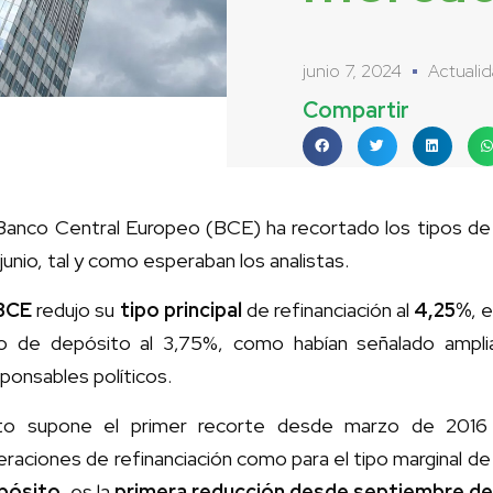
junio 7, 2024
Actuali
Compartir
 Banco Central Europeo (BCE) ha recortado los tipos de 
junio, tal y como esperaban los analistas.
BCE
redujo su
tipo principal
de refinanciación al
4,25%
, 
po de depósito al 3,75%, como habían señalado ampl
ponsables políticos.
to supone el primer recorte desde marzo de 2016 ta
raciones de refinanciación como para el tipo marginal de 
pósito
, es la
primera reducción desde septiembre de