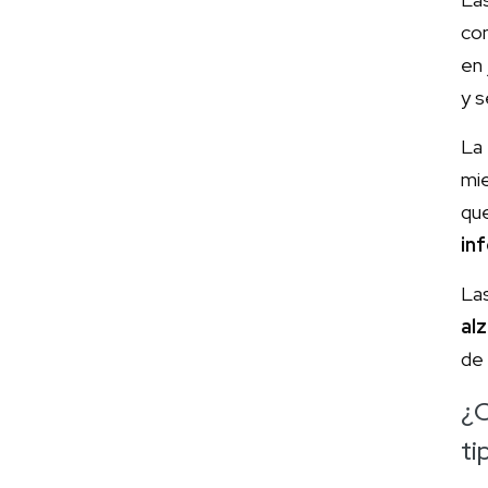
com
en 
y s
L
mi
qu
in
La
al
de 
¿C
ti