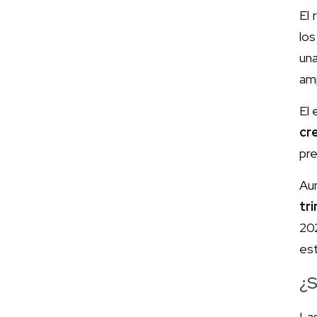
El 
lo
una
amp
El 
cr
pre
Au
tr
202
es
¿S
La