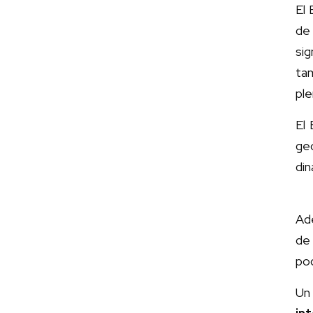
El 
de 
si
ta
ple
El 
geo
din
Ad
de
po
U