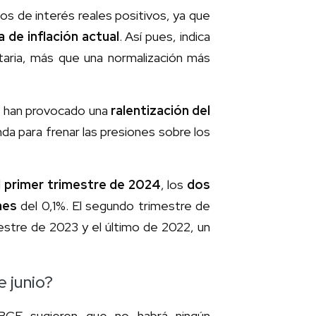
s de interés reales positivos, ya que
 de inflación actual
. Así pues, indica
etaria, más que una normalización más
os han provocado una
ralentización del
a para frenar las presiones sobre los
l primer trimestre de 2024
, los
dos
nes
del 0,1%. El segundo trimestre de
mestre de 2023 y el último de 2022, un
 junio?
 BCE sugieren que no habrá ningún