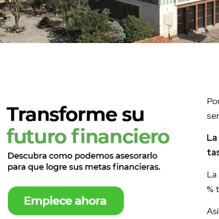
Por
ser
La
ta
La 
% t
Así