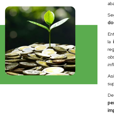
aba
Se
do
En
la
re
ob
inf
As
sup
De
pe
im