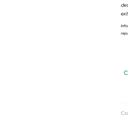
de
ext
Inf
rep
C
Co