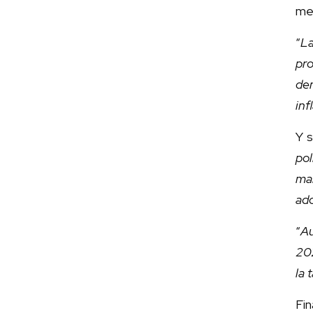
med
“
La
pro
den
inf
Y s
pol
ma
ado
“
Au
202
la 
Fin