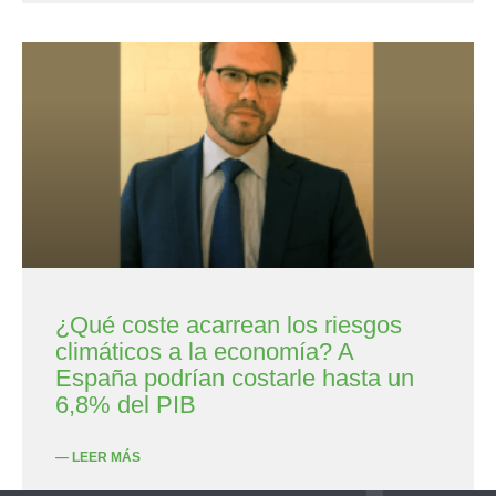
¿Qué coste acarrean los riesgos
climáticos a la economía? A
España podrían costarle hasta un
6,8% del PIB
— LEER MÁS