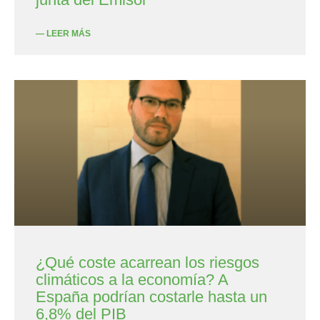
— LEER MÁS
¿Qué coste acarrean los riesgos
climáticos a la economía? A
España podrían costarle hasta un
6,8% del PIB