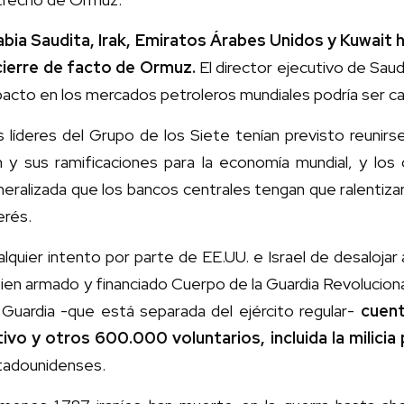
abia Saudita, Irak, Emiratos Árabes Unidos y Kuwait
 cierre de facto de Ormuz.
El director ejecutivo de Sau
acto en los mercados petroleros mundiales podría ser ca
 líderes del Grupo de los Siete tenían previsto reunirse 
án y sus ramificaciones para la economía mundial, y l
eralizada que los bancos centrales tengan que ralentiza
erés.
lquier intento por parte de EE.UU. e Israel de desalojar 
bien armado y financiado Cuerpo de la Guardia Revoluciona
 Guardia -que está separada del ejército regular-
cuen
tivo y otros 600.000 voluntarios, incluida la milicia 
tadounidenses.