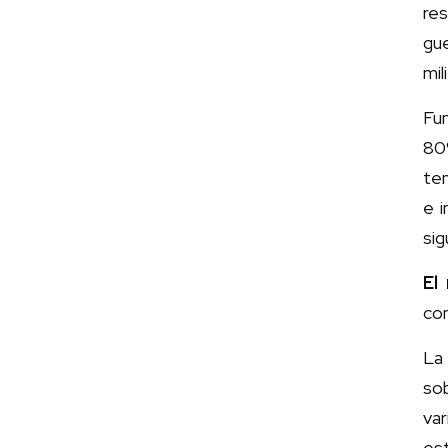
res
gu
mil
Fu
80
ten
e 
sig
El
con
La
sob
va
es