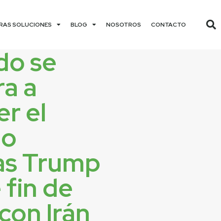
RAS SOLUCIONES
BLOG
NOSOTROS
CONTACTO
do se
ra a
r el
eo
as Trump
 fin de
con Irán