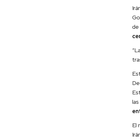
Irá
Go
de 
ce
“La
tra
Est
Def
Est
la
en
El 
Ir