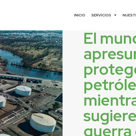
INICIO
SERVICIOS
NUEST
El mun
apresu
protege
petról
mientr
sugiere
guerra 