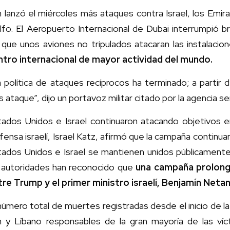
n lanzó el miércoles más ataques contra Israel, los Emi
lfo. El Aeropuerto Internacional de Dubai interrumpió
que unos aviones no tripulados atacaran las instalacion
ntro internacional de mayor actividad del mundo.
 política de ataques recíprocos ha terminado; a partir 
s ataque”, dijo un portavoz militar citado por la agencia sem
ados Unidos e Israel continuaron atacando objetivos en 
ensa israelí, Israel Katz, afirmó que la campaña continuará
ados Unidos e Israel se mantienen unidos públicamente 
s autoridades han reconocido que
una campaña prolonga
tre Trump y el primer ministro israelí, Benjamín Neta
número total de muertes registradas desde el inicio de l
án y Líbano responsables de la gran mayoría de las ví