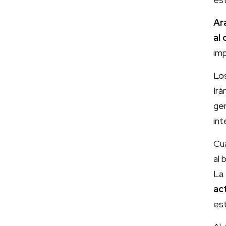
Ar
al
imp
Los
Ir
gen
int
Cua
al 
La
ac
es