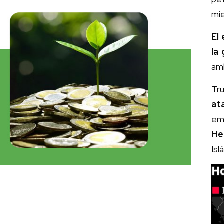
mie
El
la
amb
Tru
at
em
He
Isl