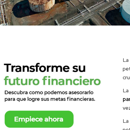
La
pe
cru
La 
pa
ve
La
pet