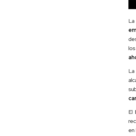
La
em
des
los
ah
La
al
sub
ca
El
rec
en 