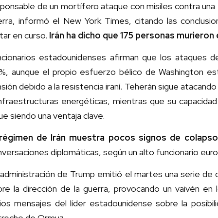
ponsable de un mortífero ataque con misiles contra una es
erra, informó el New York Times, citando las conclusion
itar en curso.
Irán ha dicho que 175 personas murieron 
ncionarios estadounidenses afirman que los ataques d
%, aunque el propio esfuerzo bélico de Washington e
sión debido a la resistencia iraní. Teherán sigue atacando a
infraestructuras energéticas, mientras que su capacida
ue siendo una ventaja clave.
 régimen de Irán muestra pocos signos de colaps
versaciones diplomáticas, según un alto funcionario eur
 administración de Trump emitió el martes una serie d
re la dirección de la guerra, provocando un vaivén en l
rios mensajes del líder estadounidense sobre la posibil
trecho de Ormuz.