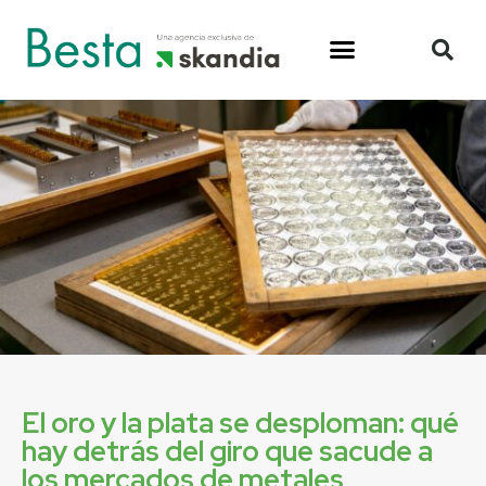
El oro y la plata se desploman: qué
hay detrás del giro que sacude a
los mercados de metales