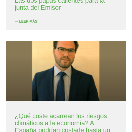
Las dos papas calientes para la
junta del Emisor
— LEER MÁS
¿Qué coste acarrean los riesgos
climáticos a la economía? A
España podrían costarle hasta un