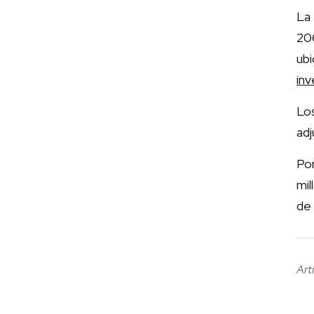
La
206
ub
inv
Lo
adj
Po
mil
de 
Art