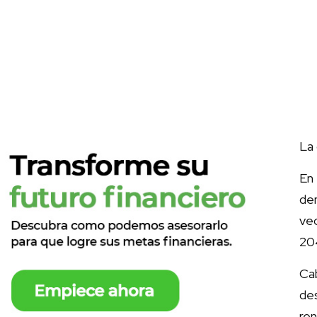
La 
En
de
ve
20
Cab
des
re