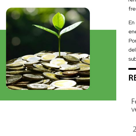
fre
En 
en
Por
del
su