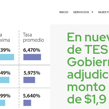
INICIO
SERVICIOS
NUEST
En nue
de TES
Gobier
adjudi
monto 
de $1,9