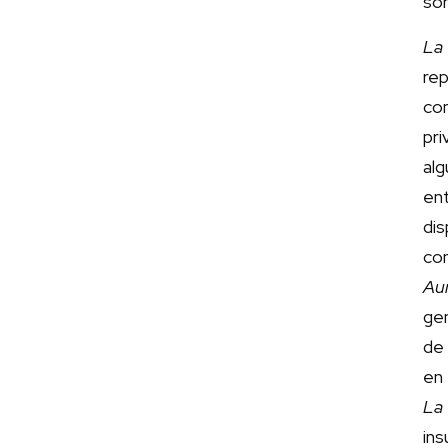
sor
La 
re
co
pri
alg
en
dis
con
Au
ge
de 
en 
La 
ins