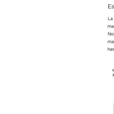
Es
La
ma
Nor
ma
ha