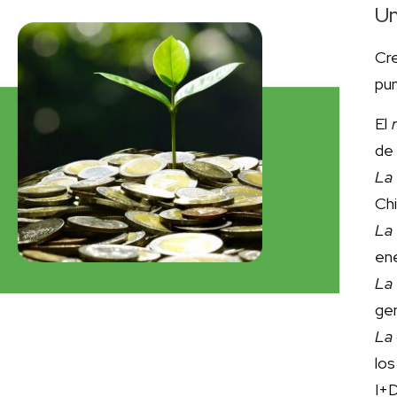
Un
Cr
pun
El
de
La
Chi
La
ene
La 
gen
La 
lo
I+D