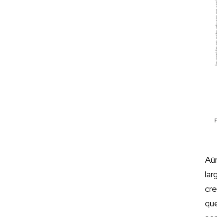
Aún
lar
cre
qu