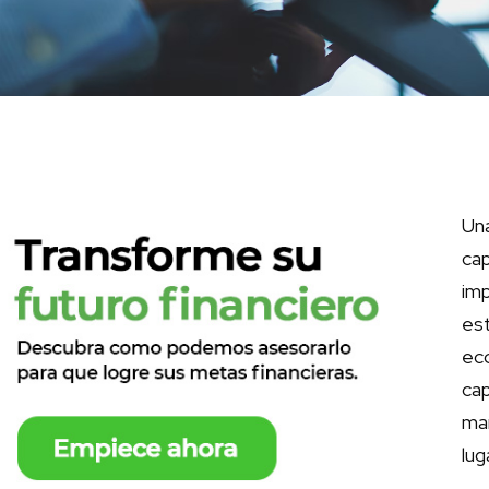
Una
ca
im
es
ec
ca
man
lug