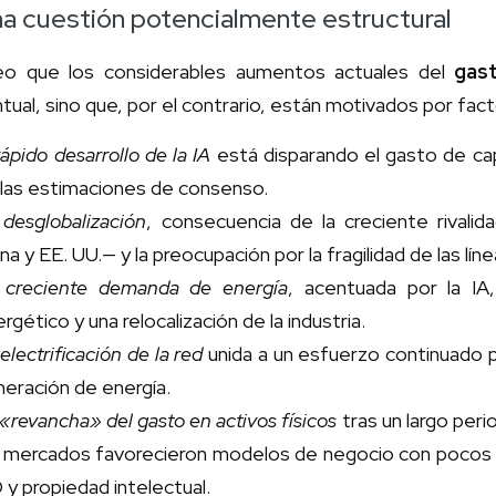
a cuestión potencialmente estructural
eo que los considerables aumentos actuales del
gast
tual, sino que, por el contrario, están motivados por fac
rápido desarrollo de la IA
está disparando el gasto de ca
 las estimaciones de consenso.
 desglobalización
, consecuencia de la creciente rivali
na y EE. UU.— y la preocupación por la fragilidad de las lín
 creciente demanda de energía
, acentuada por la I
rgético y una relocalización de la industria.
electrificación de la red
unida a un esfuerzo continuado p
eración de energía.
«revancha» del gasto en activos físicos
tras un largo peri
s mercados favorecieron modelos de negocio con pocos ac
 y propiedad intelectual.