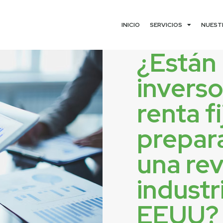
INICIO
SERVICIOS
NUEST
¿Están 
inverso
renta fi
prepar
una re
industr
EEUU?