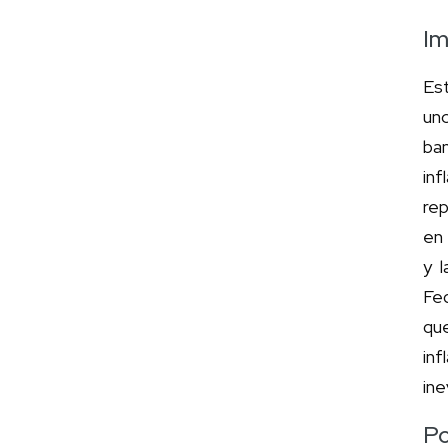
Im
Est
un
ba
in
rep
en 
y l
Fed
qu
in
ine
Po