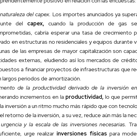
prendentemente positivo en relación con las encuestas:
naturaleza del capex.
Los importes anunciados ya superan
punte del
capex,
cuando la producción de gas se 
mprometidas, cabría esperar una tasa de crecimiento po
vado en estructuras no residenciales y equipos durante 
unas de las empresas de mayor capitalización son capace
tidades externas, eludiendo así los mercados de crédi
puestos a financiar proyectos de infraestructuras que re
 largos periodos de amortización.
mento de la productividad derivado de la inversión en
nerando incrementos en la
productividad,
lo que permi
la inversión a un ritmo mucho más rápido que con tecnol
el retorno de la inversión, a su vez, reduce aún más la ne
urgencia y la escala de las inversiones necesarias.
Tras
uficiente, urge realizar
inversiones físicas
para modern