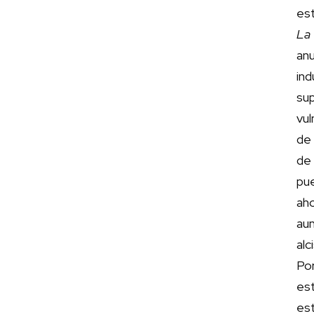
es
La
an
in
su
vul
de
de 
pu
ah
aum
alc
Po
est
est