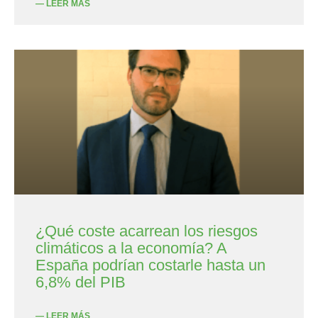
— LEER MÁS
¿Qué coste acarrean los riesgos
climáticos a la economía? A
España podrían costarle hasta un
6,8% del PIB
— LEER MÁS