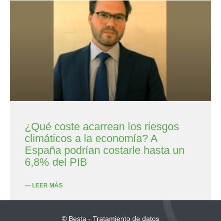
¿Qué coste acarrean los riesgos
climáticos a la economía? A
España podrían costarle hasta un
6,8% del PIB
— LEER MÁS
© Besta - Tratamiento de datos