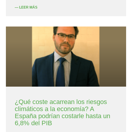
— LEER MÁS
¿Qué coste acarrean los riesgos
climáticos a la economía? A
España podrían costarle hasta un
6,8% del PIB