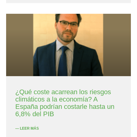
¿Qué coste acarrean los riesgos
climáticos a la economía? A
España podrían costarle hasta un
6,8% del PIB
— LEER MÁS