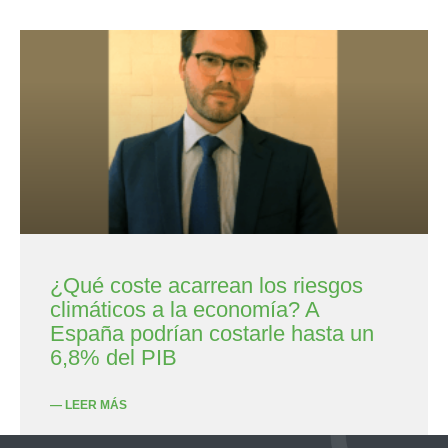
¿Qué coste acarrean los riesgos
climáticos a la economía? A
España podrían costarle hasta un
6,8% del PIB
— LEER MÁS