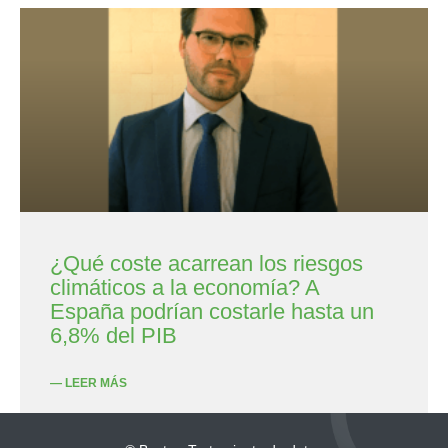
¿Qué coste acarrean los riesgos
climáticos a la economía? A
España podrían costarle hasta un
6,8% del PIB
— LEER MÁS