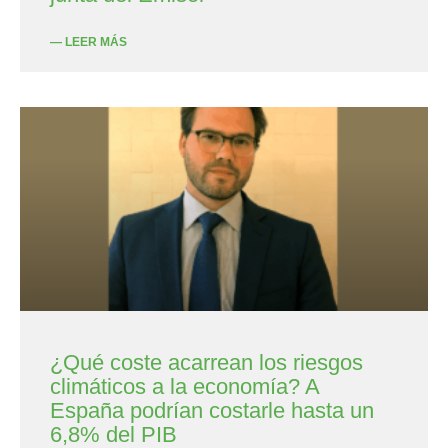
— LEER MÁS
¿Qué coste acarrean los riesgos
climáticos a la economía? A
España podrían costarle hasta un
6,8% del PIB