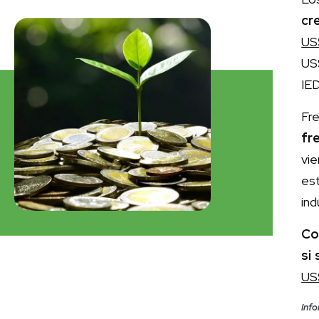
cr
US
US$
IED
Fr
fr
vie
es
ind
Co
si
US$
Info