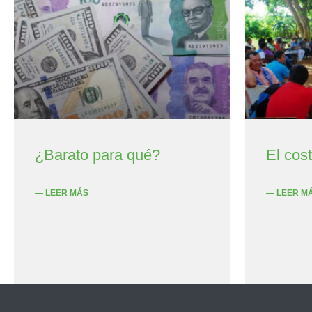
¿Barato para qué?
El cos
— LEER MÁS
— LEER M