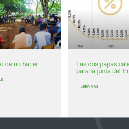
to de no hacer
Las dos papas cali
para la junta del E
ÁS
— LEER MÁS