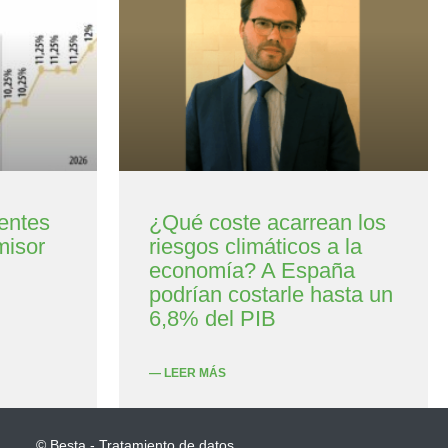
entes
¿Qué coste acarrean los
misor
riesgos climáticos a la
economía? A España
podrían costarle hasta un
6,8% del PIB
— LEER MÁS
© Besta - Tratamiento de datos