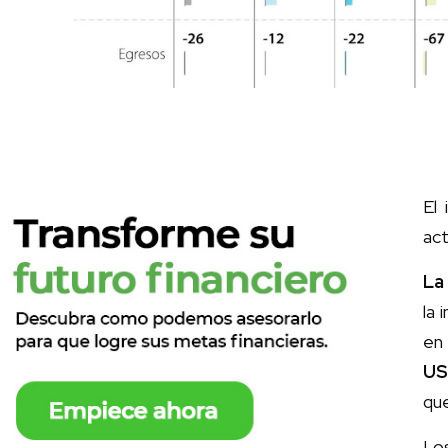
El
act
La
la 
en
US
que
Lo