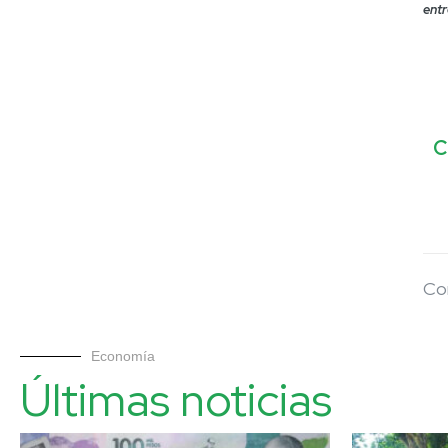
ent
C
Co
Economía
Últimas noticias