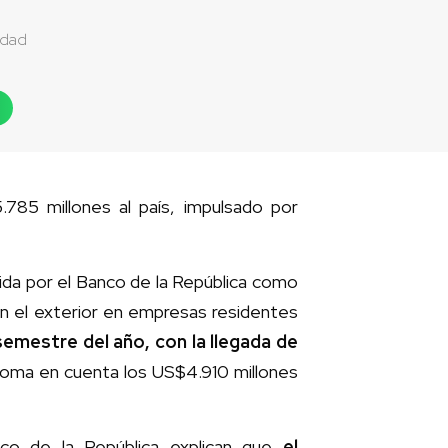
idad
785 millones al país, impulsado por
ida por el Banco de la República como
 en el exterior en empresas residentes
 semestre del año, con la llegada de
se toma en cuenta los US$4.910 millones
nco de la República explican que
el