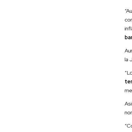
“A
co
inf
ba
Aun
la 
“L
te
mec
As
nom
“C