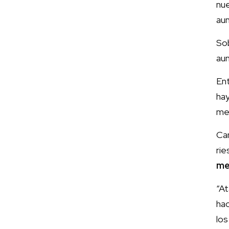
nu
aum
Sob
aun
Ent
hay
men
Cam
rie
me
“A
hac
los