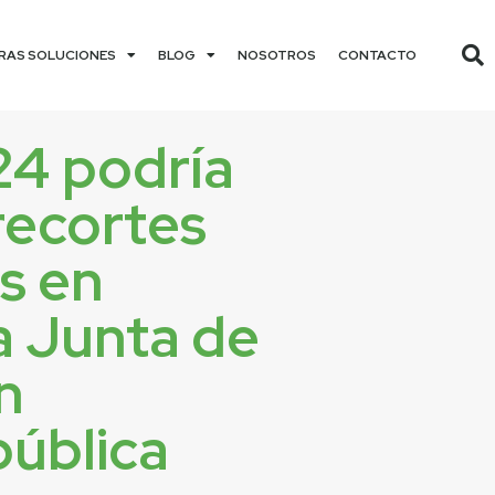
RAS SOLUCIONES
BLOG
NOSOTROS
CONTACTO
24 podría
recortes
s en
a Junta de
n
ública