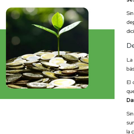
Sin
dep
dic
De
La
bás
El
que
Da
Si
sum
la 