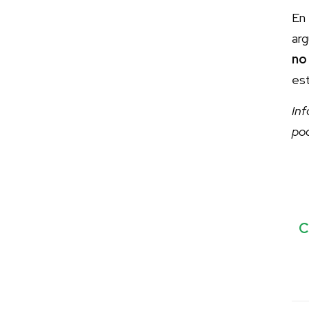
En
ar
no
es
In
po
C