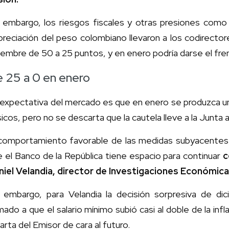
 embargo, los riesgos fiscales y otras presiones como 
reciación del peso colombiano llevaron a los codirector
iembre de 50 a 25 puntos, y en enero podría darse el fre
 25 a 0 en enero
 expectativa del mercado es que en enero se produzca un
icos, pero no se descarta que la cautela lleve a la Junta a
 comportamiento favorable de las medidas subyacentes, l
 el Banco de la República tiene espacio para continuar
c
niel Velandia, director de Investigaciones Económica
n embargo, para Velandia la decisión sorpresiva de di
ado a que el salario mínimo subió casi al doble de la infl
carta del Emisor de cara al futuro.