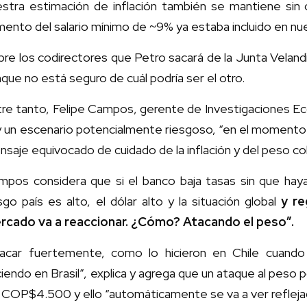
estra estimación de inflación también se mantiene si
ento del salario mínimo de ~9% ya estaba incluido en nu
re los codirectores que Petro sacará de la
Junta Veland
que no está seguro de cuál podría ser el otro.
re tanto, Felipe Campos, gerente de Investigaciones Ec
 un escenario potencialmente riesgoso, “en el momento 
saje equivocado de cuidado de la inflación y del peso co
pos considera que si el banco baja tasas sin que haya 
sgo país es alto, el dólar alto y la situación global
y re
rcado va a reaccionar. ¿Cómo? Atacando el peso”.
tacar fuertemente, como lo hicieron en Chile cuand
iendo en Brasil”, explica y agrega que un ataque al peso p
 COP$4.500 y ello “automáticamente se va a ver reflejad