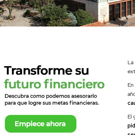
La 
ext
En 
añ
ca
El 
pi
se