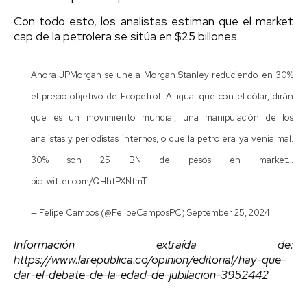
Con todo esto, los analistas estiman que el market
cap de la petrolera se sitúa en $25 billones.
Ahora JPMorgan se une a Morgan Stanley reduciendo en 30%
el precio objetivo de Ecopetrol. Al igual que con el dólar, dirán
que es un movimiento mundial, una manipulación de los
analistas y periodistas internos, o que la petrolera ya venía mal.
30% son 25 BN de pesos en market…
pic.twitter.com/QHhtPXNtmT
— Felipe Campos (@FelipeCamposPC)
September 25, 2024
Información extraída de:
https://www.larepublica.co/opinion/editorial/hay-que-
dar-el-debate-de-la-edad-de-jubilacion-3952442