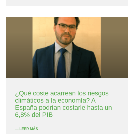
¿Qué coste acarrean los riesgos
climáticos a la economía? A
España podrían costarle hasta un
6,8% del PIB
— LEER MÁS