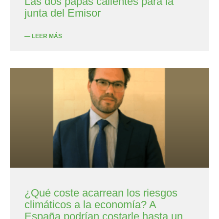
Las dos papas calientes para la
junta del Emisor
— LEER MÁS
¿Qué coste acarrean los riesgos
climáticos a la economía? A
España podrían costarle hasta un