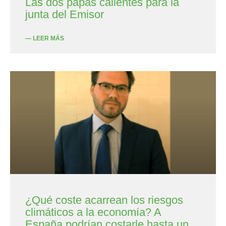
Las dos papas calientes para la
junta del Emisor
— LEER MÁS
¿Qué coste acarrean los riesgos
climáticos a la economía? A
España podrían costarle hasta un