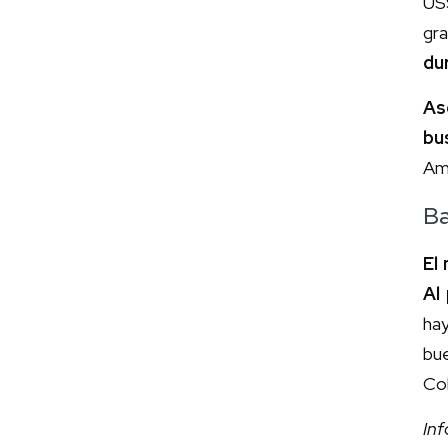
US
gr
du
As
bu
Amé
Ba
El
Al
ha
bu
Col
In