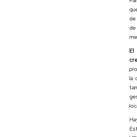
Par
que
de
de
me
El
cr
pro
la
ta
ges
loc
Ha
Es