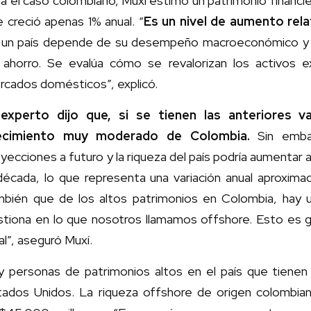
a el caso colombiano, Muxí estimó un patrimonio financi
 creció apenas 1% anual. “
Es un nivel de aumento rel
 un país depende de su desempeño macroeconómico y d
 ahorro. Se evalúa cómo se revalorizan los activos e
rcados domésticos”, explicó.
 experto dijo que, si se tienen las anteriores v
ecimiento muy moderado de Colombia.
Sin emba
yecciones a futuro y la riqueza del país podría aumentar
 década, lo que representa una variación anual aproxim
mbién que de los altos patrimonios en Colombia, hay 
tiona en lo que nosotros llamamos offshore. Esto es ge
al”, aseguró Muxí.
y personas de patrimonios altos en el país que tienen
tados Unidos. La riqueza offshore de origen colombia