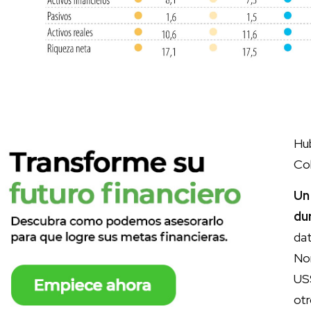
Hub
Co
Un
du
da
Nor
US
otr