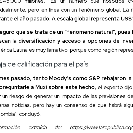
$45.000 millones. “Es un número que nosotros cr
adualmente, pero en línea con un fenómeno global.
La 
rante el año pasado. A escala global representa US$14
eguró que se trata de un “fenómeno natural”, pues l
scan la diversificación y acceso a opciones de inve
rica Latina es muy llamativo, porque como región represe
ja de calificación para el país
 mes pasado, tanto Moody’s como S&P rebajaron la ca
 preguntarle a Muxí sobre este hecho,
el experto dij
y un riesgo de generar un impacto de las previsiones de
enas noticias, pero hay un consenso de que habrá al
ombia”, concluyó.
formación extraída de: https://www.larepublica.co/g