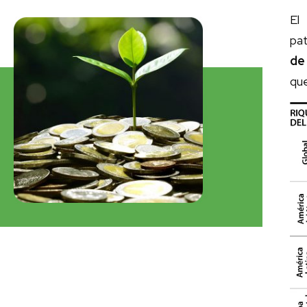
El
pa
de
que