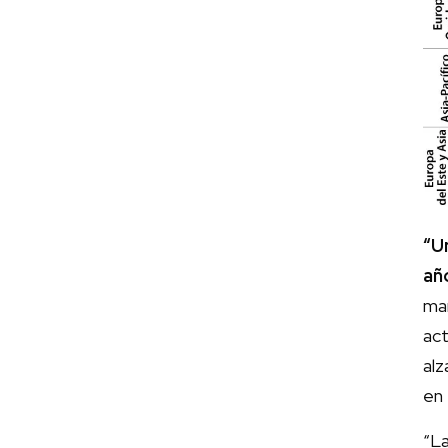
“U
añ
man
act
alz
en 
“La