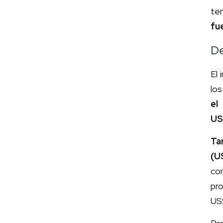
ten
fu
De
El
lo
el
US
Ta
(U
co
pr
US$