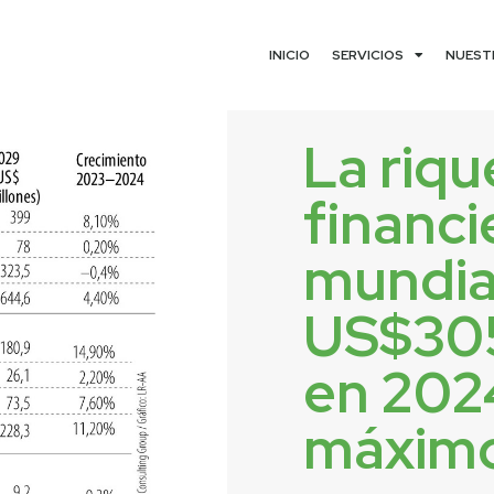
INICIO
SERVICIOS
NUEST
La riqu
financi
mundial
US$305
en 202
máximo