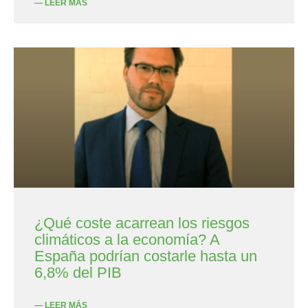
— LEER MÁS
¿Qué coste acarrean los riesgos
climáticos a la economía? A
España podrían costarle hasta un
6,8% del PIB
— LEER MÁS