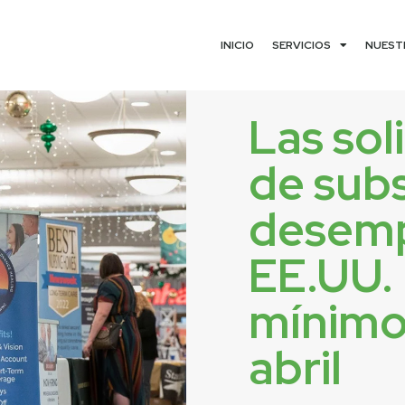
INICIO
SERVICIOS
NUEST
Las sol
de subs
desemp
EE.UU. 
mínimo
abril