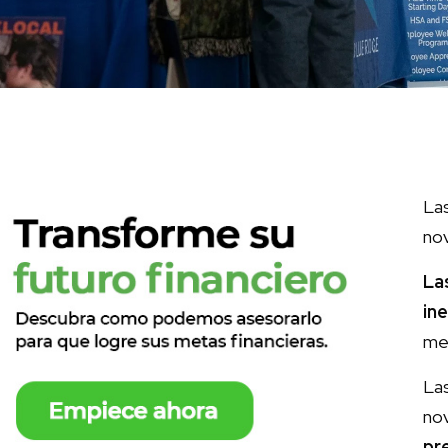
Las
no
La
in
mer
Las
nov
pr