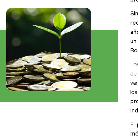
Si
re
añ
un
Bo
Lo
de 
var
lo
pr
in
El
mé