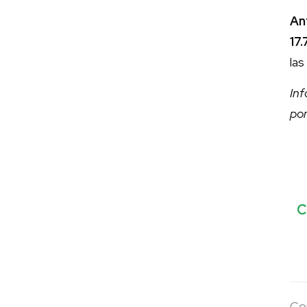
An
17
las
Inf
po
C
Co