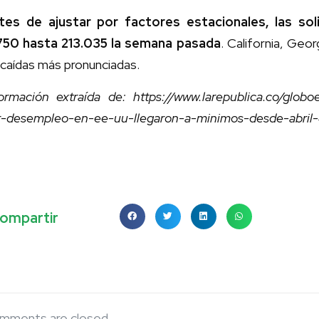
tes de ajustar por factores estacionales, las soli
.750 hasta 213.035 la semana pasada
. California, Geo
 caídas más pronunciadas.
ormación extraída de: https://www.larepublica.co/globo
r-desempleo-en-ee-uu-llegaron-a-minimos-desde-abri
ompartir
mments are closed.